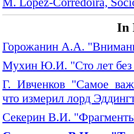
M. Lopez-Corredoira, Soc
In
Горожанин А.А. "Внимани
Мухин Ю.И. "Сто лет без
Г. Ивченков "Самое ва
что измерил лорд Эддингт
Секерин В.И. "Фрагменты