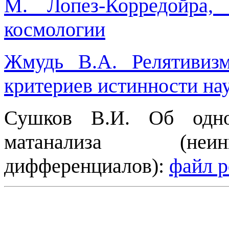
М. Лопез-Корредойра,
космологии
Жмудь В.А. Релятивиз
критериев истинности на
Сушков В.И. Об одно
матанализа (неин
дифференциалов):
файл p