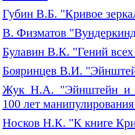
Губин В.Б. "Кривое зерка
В. Физматов "Вундеркин
Булавин В.К. "Гений всех
Бояринцев В.И. "Эйнште
Жук Н.А. "Эйнштейн и 
100 лет манипулирования
Носков Н.К. "К книге Кр